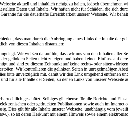
ebseite aktuell und inhaltlich richtig zu halten, jedoch übernehmen wir
 gestellten Daten und Inhalte. Wir haften nicht für Schäden, die sich 
arantie für die dauerhafte Erreichbarkeit unserer Webseite. Wir beha
eden, dass man durch die Anbringung eines Links die Inhalte der gelin
ich von diesen Inhalten distanziert:
angelegt. Wir weißen darauf hin, dass wir uns von den Inhalten aller Se
e der gelinkten Seiten nicht zu eigen und haben keinen Einfluss auf der
tigt und sind zu diesem Zeitpunkt auf keine rechts- oder sittenwidrigen 
gestoßen. Wir kontrollieren die gelinkten Seiten in unregelmäßigen Abst
ns dies bitte unverzüglich mit, damit wir den Link umgehend entfernen u
und für alle Inhalte der Seiten, zu denen Links von unserer Webseite a
errechtlich geschützt. Selbiges gilt ebenso für alle Berichte und Einsat
elektronischen oder gedruckten Publikationen sowie auch im Internet o
Dies gilt für alle Inhalte unserer Webseite, unabhängig vom jeweilig
, usw.), so ist deren Herkunft mit einem Hinweis sowie einem elektron