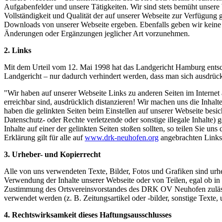
Aufgabenfelder und unsere Tätigkeiten. Wir sind stets bemüht unsere W
Vollständigkeit und Qualität der auf unserer Webseite zur Verfügung
Downloads von unserer Webseite ergeben. Ebenfalls geben wir keine G
Änderungen oder Ergänzungen jeglicher Art vorzunehmen.
2. Links
Mit dem Urteil vom 12. Mai 1998 hat das Landgericht Hamburg entschi
Landgericht – nur dadurch verhindert werden, dass man sich ausdrückl
"Wir haben auf unserer Webseite Links zu anderen Seiten im Internet 
erreichbar sind, ausdrücklich distanzieren! Wir machen uns die Inhalt
haben die gelinkten Seiten beim Einstellen auf unserer Webseite besich
Datenschutz- oder Rechte verletzende oder sonstige illegale Inhalte) 
Inhalte auf einer der gelinkten Seiten stoßen sollten, so teilen Sie u
Erklärung gilt für alle auf
www.drk-neuhofen.org
angebrachten Links 
3. Urheber- und Kopierrecht
Alle von uns verwendeten Texte, Bilder, Fotos und Grafiken sind urheb
Verwendung der Inhalte unserer Webseite oder von Teilen, egal ob in 
Zustimmung des Ortsvereinsvorstandes des DRK OV Neuhofen zulässig. 
verwendet werden (z. B. Zeitungsartikel oder -bilder, sonstige Texte
4. Rechtswirksamkeit
dieses Haftungsausschlusses