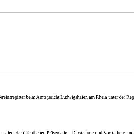
Vereinsregister beim Amtsgericht Ludwigshafen am Rhein unter der Re
 – dient der öffentlichen Präsentation, Darstellung und Vorstellung un