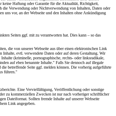
 keine Haftung oder Garantie für die Aktualität, Richtigkeit,
durch die Verwendung oder Nichtverwendung von Inhalten, Daten oder
lten uns vor, an der Webseite und den Inhalten ohne Ankündigung
kten Seiten ggf. mit zu verantworten hat. Dies kann – so das
iten, die von unserer Webseite aus über einen elektronischen Link
en Inhalte, evtl. verwendete Daten oder auf deren Gestaltung. Wir
Inhalte (kriminelle, pornographische, rechts- oder linksradikale,
änden auf eben benannte Inhalte." Falls Sie dennoch auf illegale
nd die betreffende Seite ggf. melden können. Die vorherig aufgeführte
us führen."
zberichte. Eine Vervielfältigung, Veröffentlichung oder sonstige
der zu kommerziellen Zwecken ist nur nach vorheriger schriftlicher
en Dateiformat. Sollten fremde Inhalte auf unserer Webseite
ischem Link angegeben.