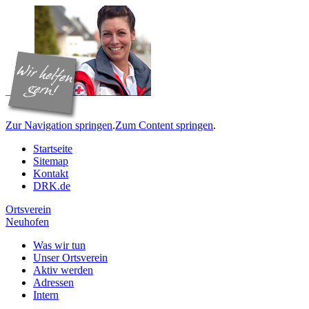
Zur Navigation springen
.
Zum Content springen
.
Startseite
Sitemap
Kontakt
DRK.de
Ortsverein
Neuhofen
Was wir tun
Unser Ortsverein
Aktiv werden
Adressen
Intern