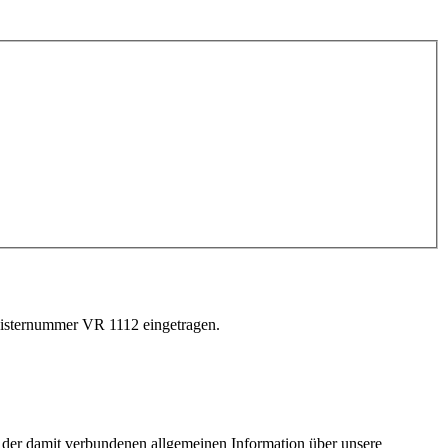
gisternummer VR 1112 eingetragen.
d der damit verbundenen allgemeinen Information über unsere