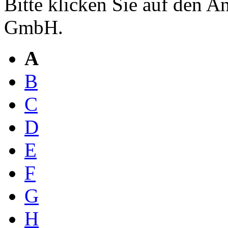
Bitte klicken Sie auf den 
GmbH.
A
B
C
D
E
F
G
H