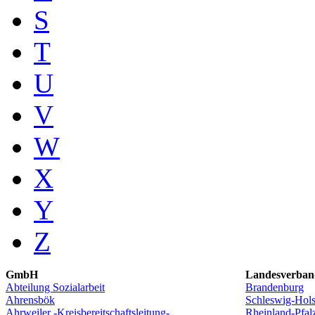
S
T
U
V
W
X
Y
Z
GmbH
Landesverban
Abteilung Sozialarbeit
Brandenburg
Ahrensbök
Schleswig-Hols
Ahrweiler -Kreisbereitschaftsleitung-
Rheinland-Pfal