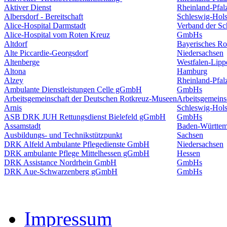
Aktiver Dienst
Rheinland-Pfal
Albersdorf - Bereitschaft
Schleswig-Hols
Alice-Hospital Darmstadt
Verband der S
Alice-Hospital vom Roten Kreuz
GmbHs
Altdorf
Bayerisches Ro
Alte Piccardie-Georgsdorf
Niedersachsen
Altenberge
Westfalen-Lipp
Altona
Hamburg
Alzey
Rheinland-Pfal
Ambulante Dienstleistungen Celle gGmbH
GmbHs
Arbeitsgemeinschaft der Deutschen Rotkreuz-Museen
Arbeitsgemeins
Arnis
Schleswig-Hols
ASB DRK JUH Rettungsdienst Bielefeld gGmbH
GmbHs
Assamstadt
Baden-Württem
Ausbildungs- und Technikstützpunkt
Sachsen
DRK Alfeld Ambulante Pflegedienste GmbH
Niedersachsen
DRK ambulante Pflege Mittelhessen gGmbH
Hessen
DRK Assistance Nordrhein GmbH
GmbHs
DRK Aue-Schwarzenberg gGmbH
GmbHs
Impressum