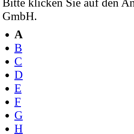
Bitte klicken Sie auf den 
GmbH.
A
B
C
D
E
F
G
H