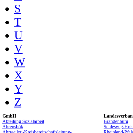
S
T
U
V
W
X
Y
Z
GmbH
Landesverban
Abteilung Sozialarbeit
Brandenburg
Ahrensbök
Schleswig-Hols
Ahrweiler -Kreisbereitschaftsleitung-
Rheinland-Pfal