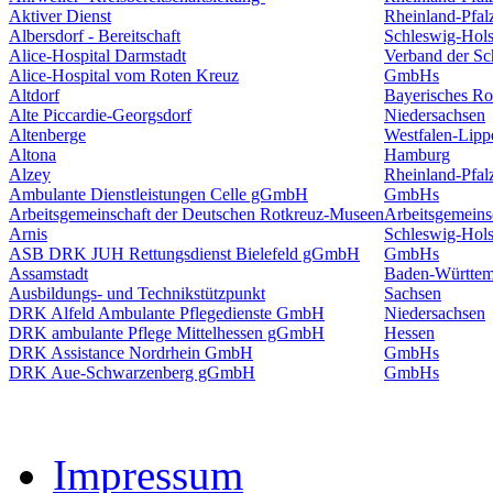
Aktiver Dienst
Rheinland-Pfal
Albersdorf - Bereitschaft
Schleswig-Hols
Alice-Hospital Darmstadt
Verband der S
Alice-Hospital vom Roten Kreuz
GmbHs
Altdorf
Bayerisches Ro
Alte Piccardie-Georgsdorf
Niedersachsen
Altenberge
Westfalen-Lipp
Altona
Hamburg
Alzey
Rheinland-Pfal
Ambulante Dienstleistungen Celle gGmbH
GmbHs
Arbeitsgemeinschaft der Deutschen Rotkreuz-Museen
Arbeitsgemeins
Arnis
Schleswig-Hols
ASB DRK JUH Rettungsdienst Bielefeld gGmbH
GmbHs
Assamstadt
Baden-Württem
Ausbildungs- und Technikstützpunkt
Sachsen
DRK Alfeld Ambulante Pflegedienste GmbH
Niedersachsen
DRK ambulante Pflege Mittelhessen gGmbH
Hessen
DRK Assistance Nordrhein GmbH
GmbHs
DRK Aue-Schwarzenberg gGmbH
GmbHs
Impressum